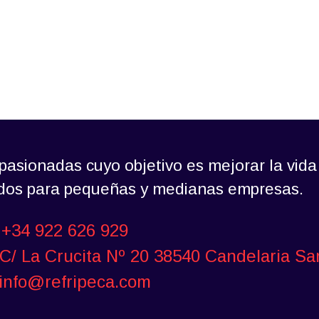
asionadas cuyo objetivo es mejorar la vida
ados para pequeñas y medianas empresas.
+34 922 626 929
C/ La Crucita Nº 20 38540 Candelaria Sa
info@refripeca.com