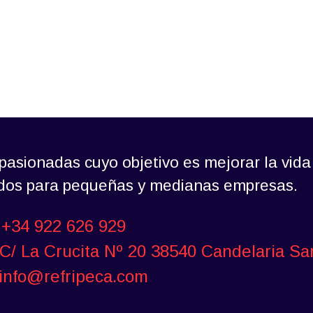
asionadas cuyo objetivo es mejorar la vida
ados para pequeñas y medianas empresas.
+34 922 626 929
C/ La Crucita Nº 20 38540 Candelaria Sa
info@refripeca.com