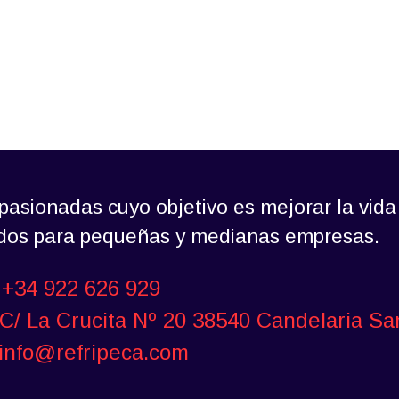
asionadas cuyo objetivo es mejorar la vida
ados para pequeñas y medianas empresas.
+34 922 626 929
C/ La Crucita Nº 20 38540 Candelaria Sa
info@refripeca.com