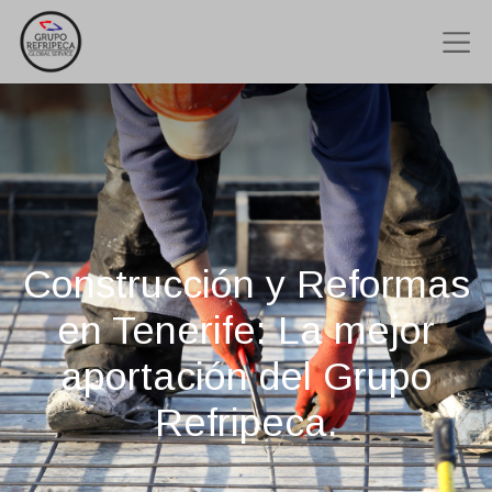
Construcción y Reformas
en Tenerife: La mejor
aportación del Grupo
Refripeca.